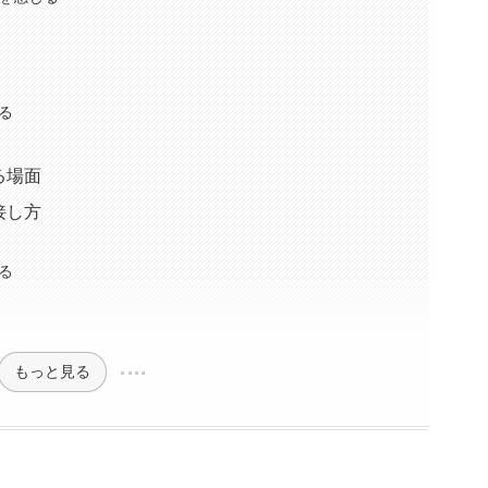
る
る場面
接し方
る
もっと見る