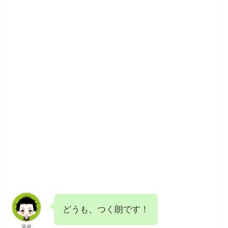
どうも、つく朗です！
筆者