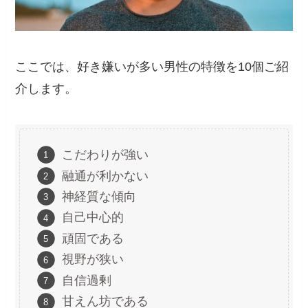
ここでは、好き嫌いが多い男性の特徴を10個ご紹
介します。
こだわりが強い
融通が利かない
神経質な傾向
自己中心的
頑固である
視野が狭い
自信過剰
甘えん坊である