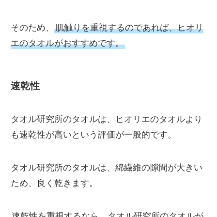
そのため、
肌触りを重視するのであれば、ヒオリ
エのタオルがおすすめです。
速乾性
タオル研究所のタオルは、ヒオリエのタオルより
も速乾性が高いという評価が一般的です。
タオル研究所のタオルは、綿繊維の隙間が大きい
ため、良く乾きます。
速乾性を重視するなら、タオル研究所のタオルが