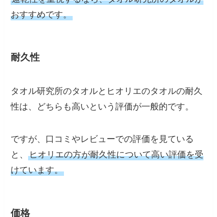
おすすめです。
耐久性
タオル研究所のタオルとヒオリエのタオルの耐久
性は、どちらも高いという評価が一般的です。
ですが、口コミやレビューでの評価を見ている
と、
ヒオリエの方が耐久性について高い評価を受
けています。
価格