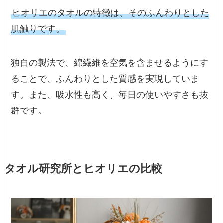
ヒオリエのタオルの特徴は、そのふんわりとした
肌触りです。
独自の製法で、綿繊維を空気を含ませるようにす
ることで、ふんわりとした質感を実現していま
す。また、吸水性も高く、毎日の使いやすさも抜
群です。
タオル研究所とヒオリエの比較