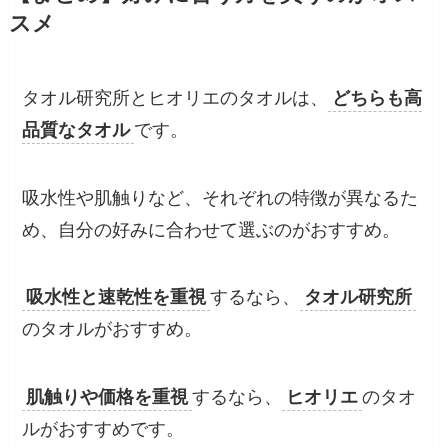
スメ
タオル研究所とヒオリエのタオルは、
どちらも高
品質なタオル
です。
吸水性や肌触りなど、それぞれの特徴が異なるた
め、自分の好みに合わせて選ぶのがおすすめ。
吸水性と速乾性を重視
するなら、
タオル研究所
のタオルがおすすめ。
肌触りや価格を重視
するなら、
ヒオリエ
のタオ
ルがおすすめです。