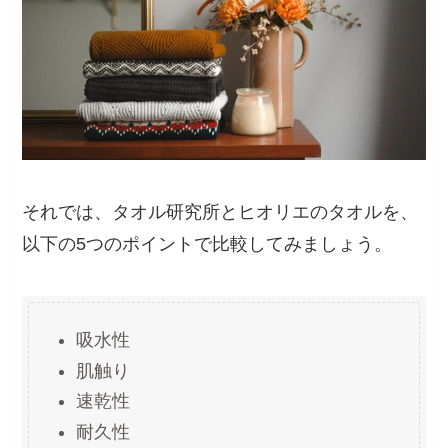
それでは、タオル研究所とヒオリエのタオルを、
以下の5つのポイントで比較してみましょう。
吸水性
肌触り
速乾性
耐久性