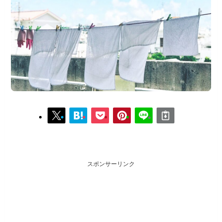
スポンサーリンク