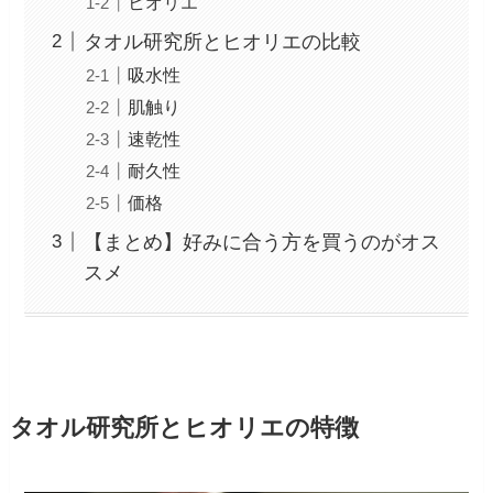
ヒオリエ
タオル研究所とヒオリエの比較
吸水性
肌触り
速乾性
耐久性
価格
【まとめ】好みに合う方を買うのがオス
スメ
タオル研究所とヒオリエの特徴