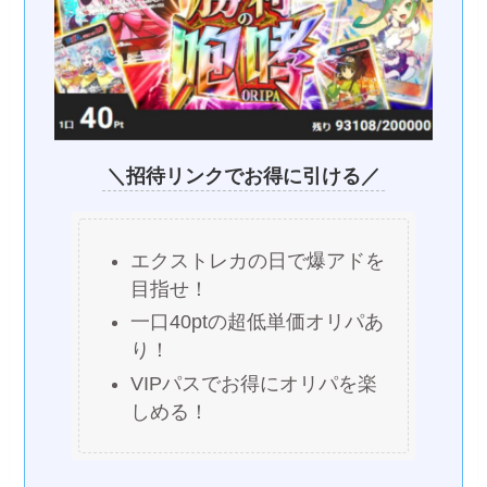
＼招待リンクでお得に引ける／
エクストレカの日で爆アドを
目指せ！
一口40ptの超低単価オリパあ
り！
VIPパスでお得にオリパを楽
しめる！