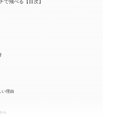
チで飛べる【目次】
響
しい理由
から