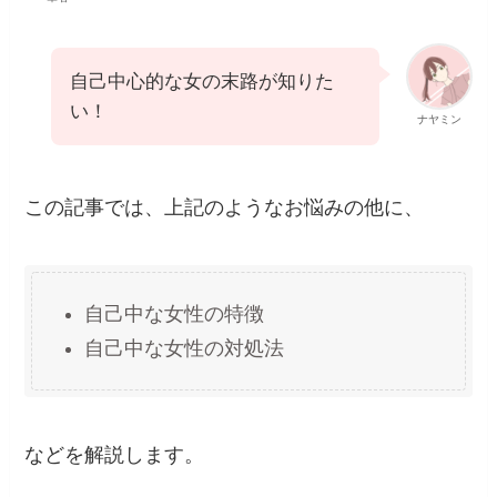
自己中心的な女の末路が知りた
い！
ナヤミン
この記事では、上記のようなお悩みの他に、
自己中な女性の特徴
自己中な女性の対処法
などを解説します。