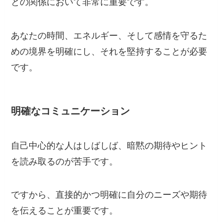
との関係において非常に重要です。
あなたの時間、エネルギー、そして感情を守るた
めの境界を明確にし、それを堅持することが必要
です。
明確なコミュニケーション
自己中心的な人はしばしば、暗黙の期待やヒント
を読み取るのが苦手です。
ですから、直接的かつ明確に自分のニーズや期待
を伝えることが重要です。