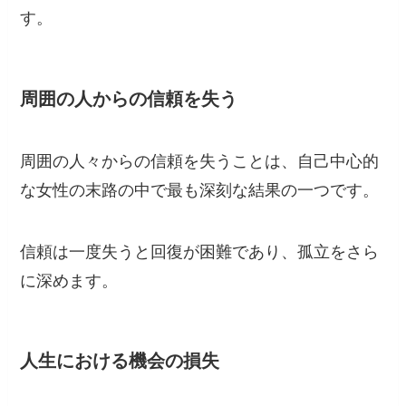
す。
周囲の人からの信頼を失う
周囲の人々からの信頼を失うことは、自己中心的
な女性の末路の中で最も深刻な結果の一つです。
信頼は一度失うと回復が困難であり、孤立をさら
に深めます。
人生における機会の損失