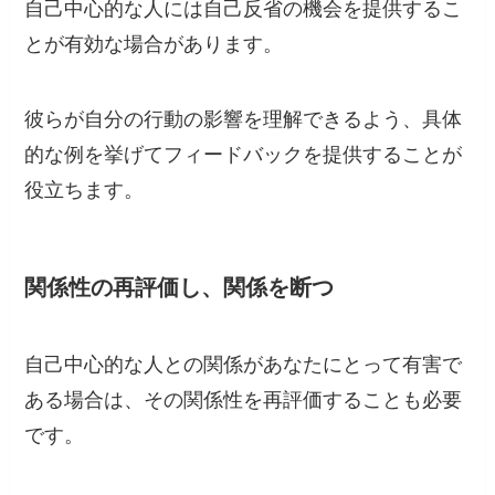
自己中心的な人には自己反省の機会を提供するこ
とが有効な場合があります。
彼らが自分の行動の影響を理解できるよう、具体
的な例を挙げてフィードバックを提供することが
役立ちます。
関係性の再評価し、関係を断つ
自己中心的な人との関係があなたにとって有害で
ある場合は、その関係性を再評価することも必要
です。