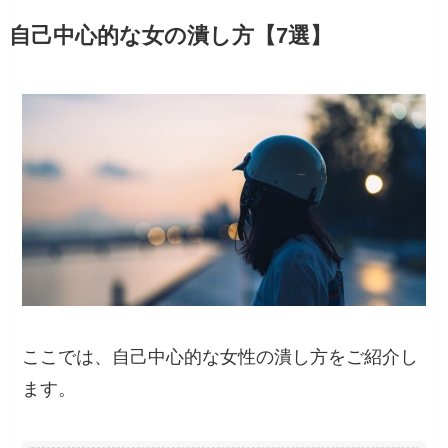
自己中心的な女の潰し方【7選】
ここでは、自己中心的な女性の潰し方をご紹介し
ます。