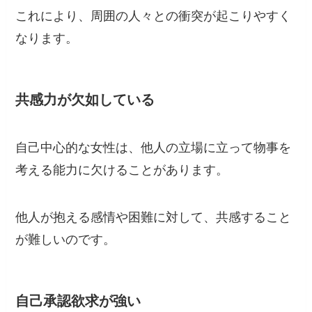
これにより、周囲の人々との衝突が起こりやすく
なります。
共感力が欠如している
自己中心的な女性は、他人の立場に立って物事を
考える能力に欠けることがあります。
他人が抱える感情や困難に対して、共感すること
が難しいのです。
自己承認欲求が強い