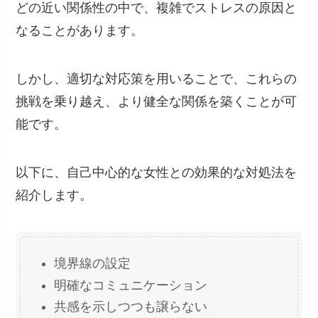
どの近い関係性の中で、複雑でストレスの原因と
なることがあります。
しかし、適切な対応策を用いることで、これらの
挑戦を乗り越え、より健全な関係を築くことが可
能です。
以下に、自己中心的な女性との効果的な対処法を
紹介します。
境界線の設定
明確なコミュニケーション
共感を示しつつも譲らない