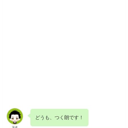
どうも、つく朗です！
筆者