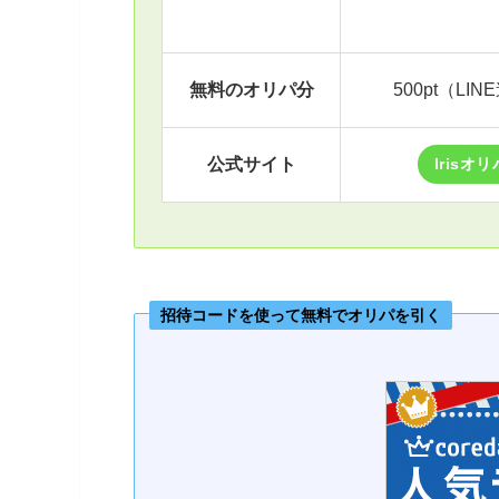
無料のオリパ分
500pt（LI
公式サイト
Irisオリ
招待コードを使って無料でオリパを引く