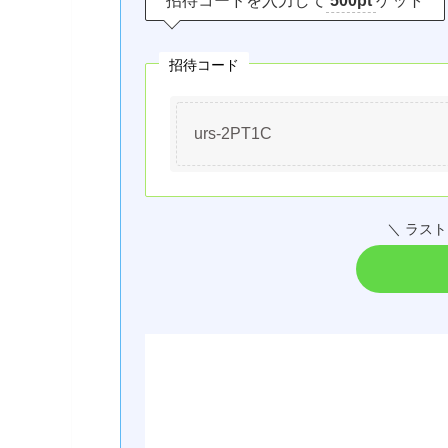
招待コードを入力して
500pt
ゲット
招待コード
urs-2PT1C
＼ ラス