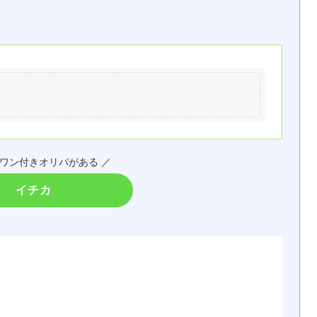
トワン付きオリパがある ／
イチカ