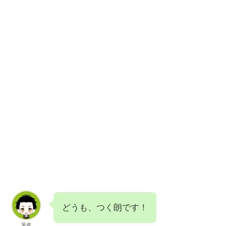
どうも、つく朗です！
筆者