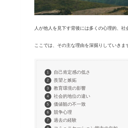
人が他人を見下す背後には多くの心理的、社
ここでは、その主な理由を深掘りしていきま
自己肯定感の低さ
羨望と嫉妬
教育環境の影響
社会的地位の違い
価値観の不一致
競争心理
過去の経験