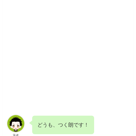
どうも、つく朗です！
筆者