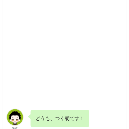
どうも、つく朗です！
筆者