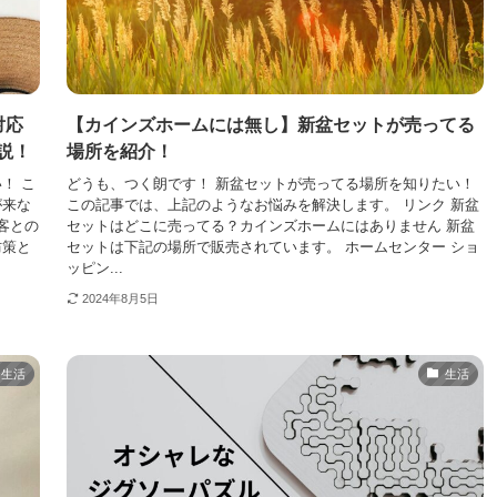
対応
【カインズホームには無し】新盆セットが売ってる
説！
場所を紹介！
！ こ
どうも、つく朗です！ 新盆セットが売ってる場所を知りたい！
が来な
この記事では、上記のようなお悩みを解決します。 リンク 新盆
客との
セットはどこに売ってる？カインズホームにはありません 新盆
防策と
セットは下記の場所で販売されています。 ホームセンター ショ
ッピン...
2024年8月5日
生活
生活