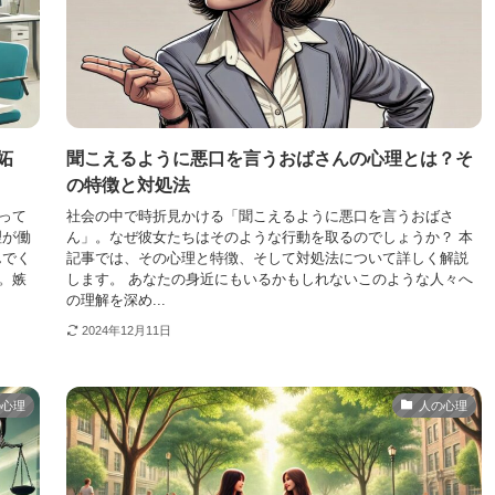
妬
聞こえるように悪口を言うおばさんの心理とは？そ
の特徴と対処法
って
社会の中で時折見かける「聞こえるように悪口を言うおばさ
理が働
ん」。なぜ彼女たちはそのような行動を取るのでしょうか？ 本
んでく
記事では、その心理と特徴、そして対処法について詳しく解説
。嫉
します。 あなたの身近にもいるかもしれないこのような人々へ
の理解を深め...
2024年12月11日
の心理
人の心理