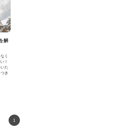
を解
らなく
たい！
合いた
、つき
1