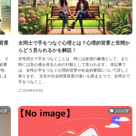
背景
女同士で手をつなぐ心理とは？心理的背景と世間か
らどう見られるかを解説！
。 そ
女性同士で手をつなぐことは、時には友情の象徴として、また
必要
時には安心感を得るための行動として見られます。 本記事で
特性、
は、女性が手をつなぐ心理的背景や社会的要因について詳しく
しま
探ります。 文化や社会的受容度の違いも踏まえつつ、女同士で
手をつなぐこ...
2024年8月9日
の心理
人の心理