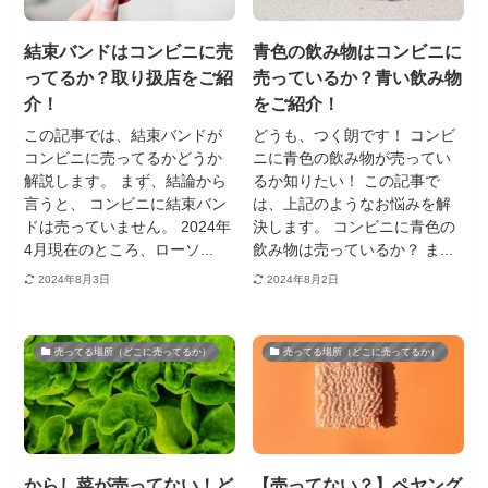
結束バンドはコンビニに売
青色の飲み物はコンビニに
ってるか？取り扱店をご紹
売っているか？青い飲み物
介！
をご紹介！
この記事では、結束バンドが
どうも、つく朗です！ コンビ
コンビニに売ってるかどうか
ニに青色の飲み物が売ってい
解説します。 まず、結論から
るか知りたい！ この記事で
言うと、 コンビニに結束バン
は、上記のようなお悩みを解
ドは売っていません。 2024年
決します。 コンビニに青色の
4月現在のところ、ローソ...
飲み物は売っているか？ ま...
2024年8月3日
2024年8月2日
売ってる場所（どこに売ってるか）
売ってる場所（どこに売ってるか）
からし菜が売ってない！ど
【売ってない？】ペヤング