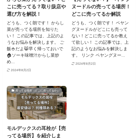
こに売ってる？取り扱店や
ヌードルの売ってる場所！
選び方を解説！
どこに売ってるか解説
どうも、つく朗です！ からし
どうも、つく朗です！ ペヤン
菜が売ってる場所を知りた
グヌードルがどこにも売って
い！ この記事では、上記のよ
ない！どこに売ってるか教え
うなお悩みを解決します。 ご
て欲しい！ この記事では、上
飯🍚だよ😸早く帰っておいで
記のようなお悩みを解決しま
🏠ソーキ味噌汁からし菜炒
す。 リンク ペヤングヌー...
め...
2024年8月2日
2024年8月2日
売ってる場所（どこに売ってるか）
モルデックスの耳栓が【売
ってる場所】を紹介しま